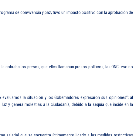
programa de convivencia y paz, tuvo un impacto positivo con la aprobación de
e cobraba los presos, que ellos llamaban presos políticos, las ONG, eso no
e evaluamos la situación y los Gobernadores expresaron sus opiniones”; al
 luz y genera molestias a la ciudadanía, debido a la sequía que incide en la
ema salarial que se encuentra íntimamente ligado a las medidas restrictivas