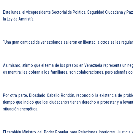
Este lunes, el vicepresidente Sectorial de Política, Seguridad Ciudadana y 
la Ley de Amnistía.
“Una gran cantidad de venezolanos salieron en libertad, a otros se les regulari
Asimismo, afirmó que el tema de los presos en Venezuela representa un neg
es mentira; les cobran a los familiares, son colaboraciones, pero además co
Por otra parte, Diosdado Cabello Rondón, reconoció la existencia de prob
tiempo que indicó que los ciudadanos tienen derecho a protestar y a levanta
situación energética.
El también Ministro del Poder Popular para Relaciones Interiores, Justicia