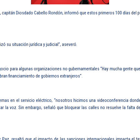
Paz, capitán Diosdado Cabello Rondón, informó que estos primeros 100 días del 
zó su situación jurídica y judicial”, aseveró.
ocio para algunas organizaciones no gubernamentales “Hay mucha gente que l
bran financiamiento de gobiernos extranjeros”.
lemas en el servicio eléctrico, “nosotros hicimos una videoconferencia dond
r la voz. Sin embargo, señaló que bloquear las calles no resuelve la falta de
 y Paz, resaltó que el impacto de las sanciones internacionales impacta el t